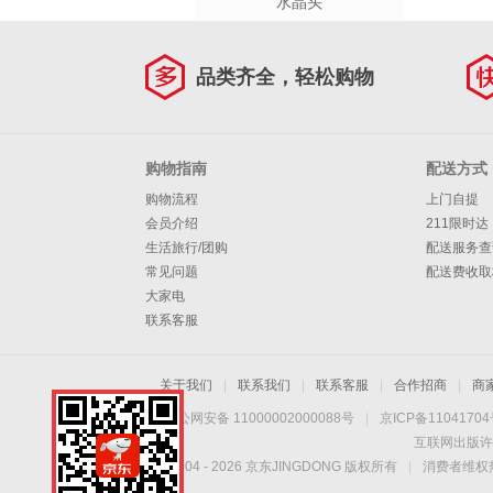
水晶头
品类齐全，轻松购物
购物指南
配送方式
购物流程
上门自提
会员介绍
211限时达
生活旅行/团购
配送服务查
常见问题
配送费收取
大家电
联系客服
关于我们
|
联系我们
|
联系客服
|
合作招商
|
商
京公网安备 11000002000088号
|
京ICP备1104170
互联网出版许
Copyright © 2004 -
2026
京东JINGDONG 版权所有
|
消费者维权热