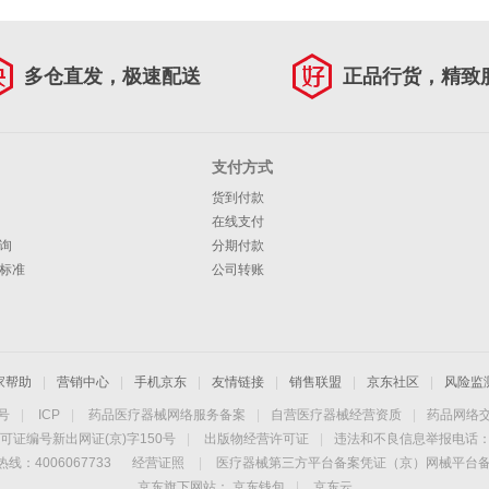
多仓直发，极速配送
正品行货，精致
支付方式
货到付款
在线支付
询
分期付款
标准
公司转账
家帮助
|
营销中心
|
手机京东
|
友情链接
|
销售联盟
|
京东社区
|
风险监
4号
|
ICP
|
药品医疗器械网络服务备案
|
自营医疗器械经营资质
|
药品网络
可证编号新出网证(京)字150号
|
出版物经营许可证
|
违法和不良信息举报电话：40
线：4006067733
经营证照
|
医疗器械第三方平台备案凭证（京）网械平台备字（
京东旗下网站：
京东钱包
|
京东云