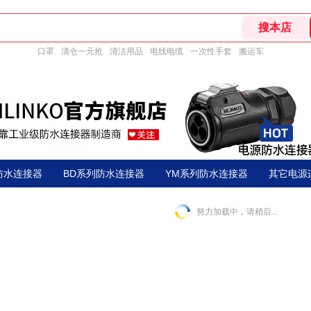
口罩
清仓一元抢
清洁用品
电线电缆
一次性手套
搬运车
防水连接器
BD系列防水连接器
YM系列防水连接器
其它电源
努力加载中，请稍后...