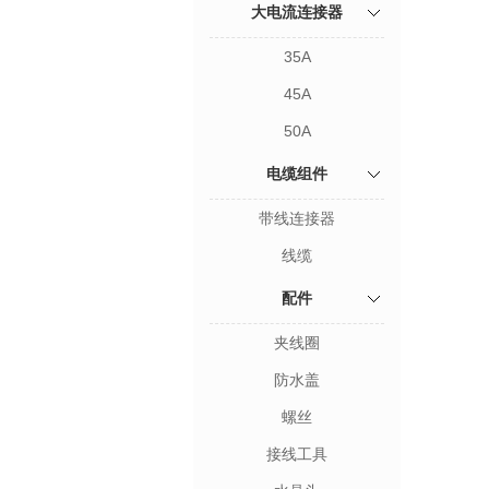
大电流连接器
35A
45A
50A
电缆组件
带线连接器
线缆
配件
夹线圈
防水盖
螺丝
接线工具