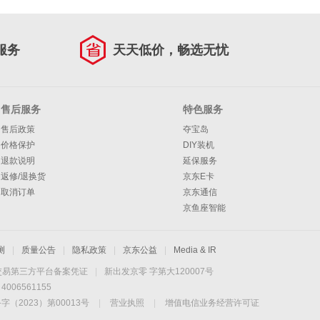
服务
天天低价，畅选无忧
售后服务
特色服务
售后政策
夺宝岛
价格保护
DIY装机
退款说明
延保服务
返修/退换货
京东E卡
取消订单
京东通信
京鱼座智能
测
|
质量公告
|
隐私政策
|
京东公益
|
Media & IR
交易第三方平台备案凭证
|
新出发京零 字第大120007号
06561155
2023）第00013号
|
营业执照
|
增值电信业务经营许可证